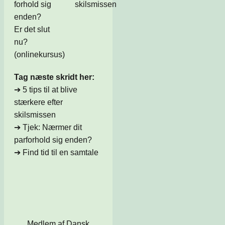
forhold sig
skilsmissen
enden?
Er det slut
nu?
(onlinekursus)
Tag næste skridt her:
➔
5 tips til at blive
stærkere efter
skilsmissen
➔
Tjek: Nærmer dit
parforhold sig enden?
➔
Find tid til en samtale
Medlem af Dansk