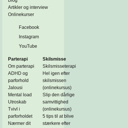
Blog
Artikler og interview
Onlinekurser
Facebook
Instagram
YouTube
Parterapi
Skilsmisse
Om parterapi
Skilsmisseterapi
ADHD og
Hel igen efter
parforhold
skilsmissen
Jalousi
(onlinekursus)
Mental load
Slip den dårlige
Utroskab
samvittighed
Tvivl i
(onlinekursus)
parforholdet
5 tips til at blive
Nærmer dit
stærkere efter