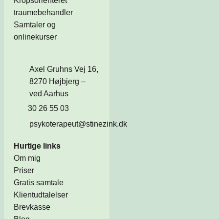
Kropsorienteret
traumebehandler
Samtaler og
onlinekurser
Axel Gruhns Vej 16,
8270 Højbjerg –
ved Aarhus
30 26 55 03
psykoterapeut@stinezink.dk
Hurtige links
Om mig
Priser
Gratis samtale
Klientudtalelser
Brevkasse