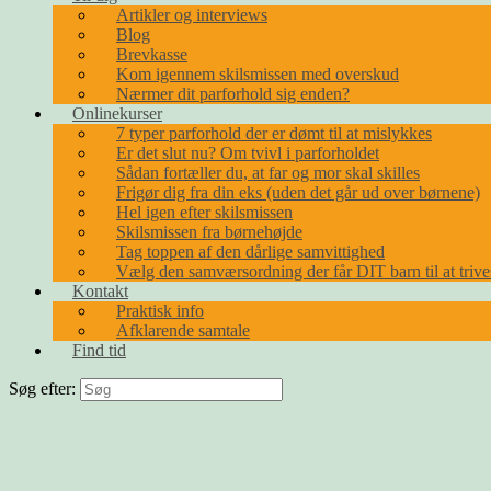
Artikler og interviews
Blog
Brevkasse
Kom igennem skilsmissen med overskud
Nærmer dit parforhold sig enden?
Onlinekurser
7 typer parforhold der er dømt til at mislykkes
Er det slut nu? Om tvivl i parforholdet
Sådan fortæller du, at far og mor skal skilles
Frigør dig fra din eks (uden det går ud over børnene)
Hel igen efter skilsmissen
Skilsmissen fra børnehøjde
Tag toppen af den dårlige samvittighed
Vælg den samværsordning der får DIT barn til at trive
Kontakt
Praktisk info
Afklarende samtale
Find tid
Søg efter: