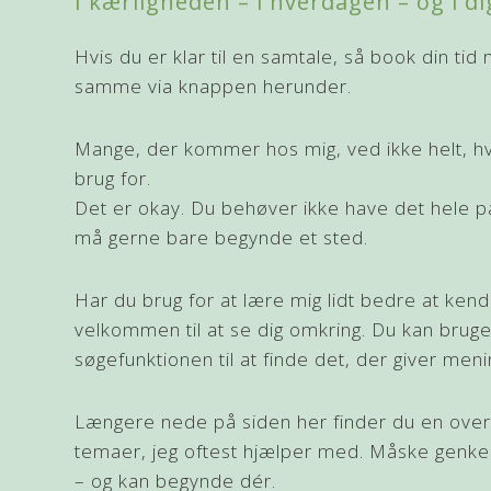
I kærligheden – i hverdagen – og i di
Hvis du er klar til en samtale, så book din tid
samme via knappen herunder.
Mange, der kommer hos mig, ved ikke helt, h
brug for.
Det er okay. Du behøver ikke have det hele p
må gerne bare begynde et sted.
Har du brug for at lære mig lidt bedre at kend
velkommen til at se dig omkring. Du kan brug
søgefunktionen til at finde det, der giver menin
Længere nede på siden her finder du en over
temaer, jeg oftest hjælper med. Måske genk
– og kan begynde dér.