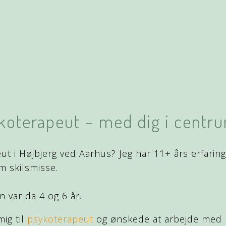
koterapeut – med dig i centr
ut i Højbjerg ved Aarhus? Jeg har 11+ års erfari
m skilsmisse.
n var da 4 og 6 år.
ig til
psykoterapeut
og ønskede at arbejde med