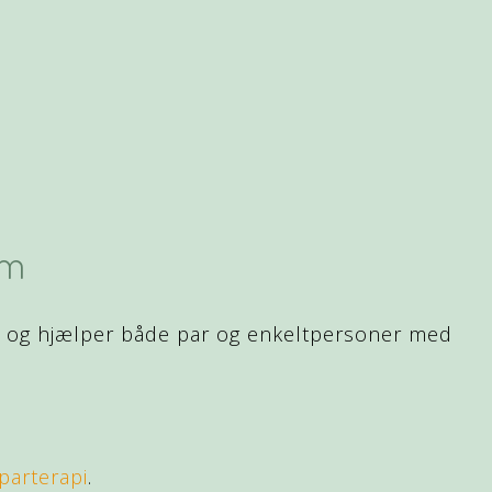
um
ng og hjælper både par og enkeltpersoner med
parterapi
.