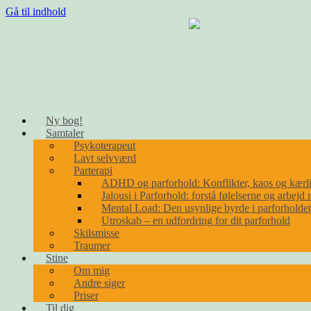
Gå til indhold
Ny bog!
Samtaler
Psykoterapeut
Lavt selvværd
Parterapi
ADHD og parforhold: Konflikter, kaos og kærl
Jalousi i Parforhold: forstå følelserne og arbej
Mental Load: Den usynlige byrde i parforholdet
Utroskab – en udfordring for dit parforhold
Skilsmisse
Traumer
Stine
Om mig
Andre siger
Priser
Til dig