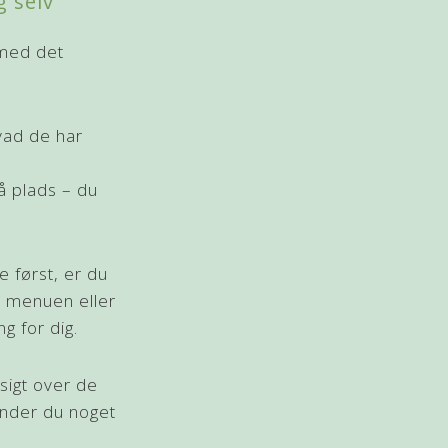
g selv
 med det
vad de har
å plads – du
e først, er du
e menuen eller
g for dig.
sigt over de
ender du noget