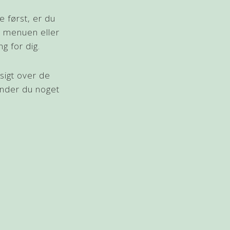
e først, er du
e menuen eller
g for dig.
sigt over de
ender du noget