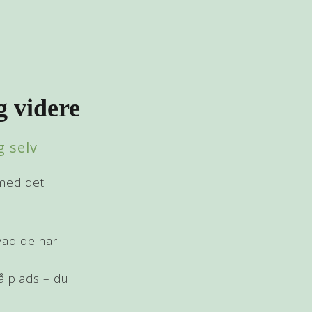
g videre
g selv
 med det
vad de har
å plads – du