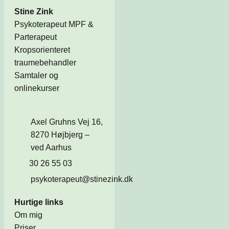
Stine Zink
Psykoterapeut MPF &
Parterapeut
Kropsorienteret
traumebehandler
Samtaler og
onlinekurser
Axel Gruhns Vej 16,
8270 Højbjerg –
ved Aarhus
30 26 55 03
psykoterapeut@stinezink.dk
Hurtige links
Om mig
Priser