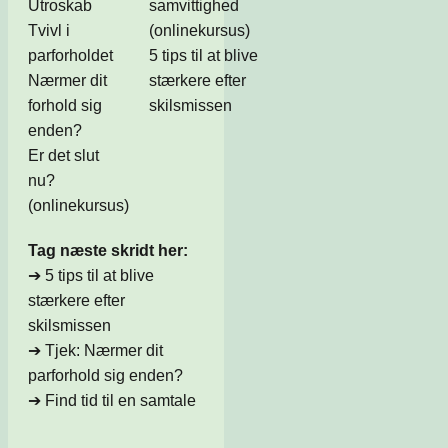
Utroskab
samvittighed
Tvivl i
(onlinekursus)
parforholdet
5 tips til at blive
Nærmer dit
stærkere efter
forhold sig
skilsmissen
enden?
Er det slut
nu?
(onlinekursus)
Tag næste skridt her:
➔
5 tips til at blive
stærkere efter
skilsmissen
➔
Tjek: Nærmer dit
parforhold sig enden?
➔
Find tid til en samtale